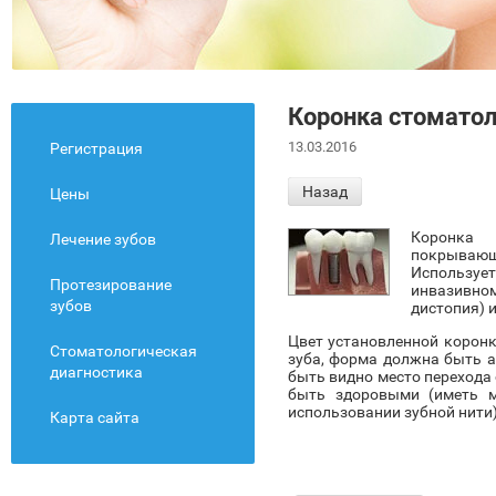
Коронка стомато
13.03.2016
Регистрация
Назад
Цены
Коронка 
Лечение зубов
покрывающ
Используе
Протезирование
инвазивном
зубов
дистопия) и
Цвет установленной коронк
Стоматологическая
зуба, форма должна быть а
диагностика
быть видно место перехода 
быть здоровыми (иметь м
использовании зубной нити)
Карта сайта